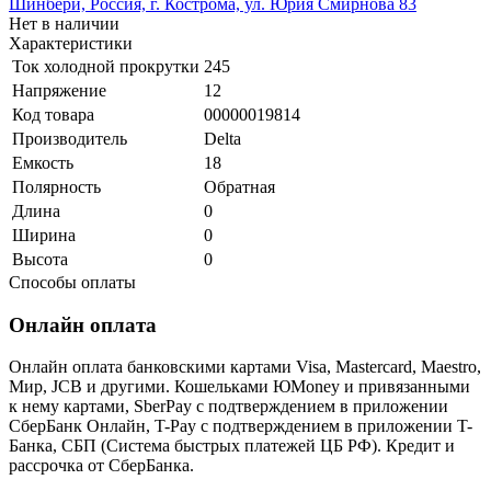
Шинбери, Россия, г. Кострома, ул. Юрия Смирнова 83
Нет в наличии
Характеристики
Ток холодной прокрутки
245
Напряжение
12
Код товара
00000019814
Производитель
Delta
Емкость
18
Полярность
Обратная
Длина
0
Ширина
0
Высота
0
Способы оплаты
Онлайн оплата
Онлайн оплата банковскими картами Visa, Mastercard, Maestro,
Мир, JCB и другими. Кошельками ЮMoney и привязанными
к нему картами, SberPay с подтверждением в приложении
СберБанк Онлайн, T-Pay с подтверждением в приложении T-
Банка, СБП (Система быстрых платежей ЦБ РФ). Кредит и
рассрочка от СберБанка.