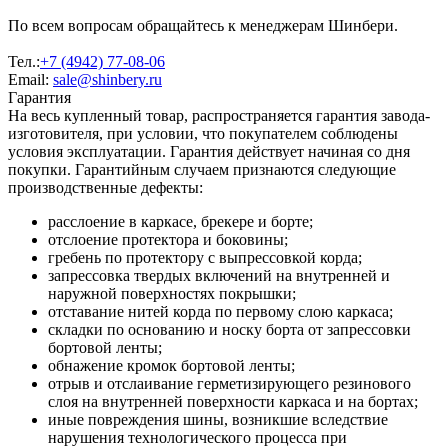
По всем вопросам обращайтесь к менеджерам Шинбери.
Тел.:
+7 (4942) 77-08-06
Email:
sale@shinbery.ru
Гарантия
На весь купленный товар, распространяется гарантия завода-
изготовителя, при условии, что покупателем соблюдены
условия эксплуатации. Гарантия действует начиная со дня
покупки. Гарантийным случаем признаются следующие
производственные дефекты:
расслоение в каркасе, брекере и борте;
отслоение протектора и боковины;
гребень по протектору с выпрессовкой корда;
запрессовка твердых включений на внутренней и
наружной поверхностях покрышки;
отставание нитей корда по первому слою каркаса;
складки по основанию и носку борта от запрессовки
бортовой ленты;
обнажение кромок бортовой ленты;
отрыв и отслаивание герметизирующего резинового
слоя на внутренней поверхности каркаса и на бортах;
иные повреждения шины, возникшие вследствие
нарушения технологического процесса при