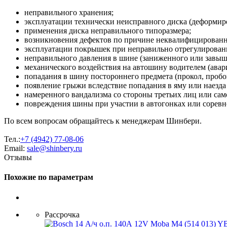
неправильного хранения;
эксплуатации технически неисправного диска (деформиро
применения диска неправильного типоразмера;
возникновения дефектов по причине неквалифицирован
эксплуатации покрышек при неправильно отрегулированн
неправильного давления в шине (заниженного или завыш
механического воздействия на автошину водителем (авария
попадания в шину постороннего предмета (прокол, пробо
появление грыжи вследствие попадания в яму или наезда
намеренного вандализма со стороны третьих лиц или сам
повреждения шины при участии в автогонках или соревн
По всем вопросам обращайтесь к менеджерам Шинбери.
Тел.:
+7 (4942) 77-08-06
Email:
sale@shinbery.ru
Отзывы
Похожие по параметрам
Рассрочка