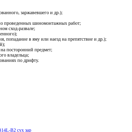
ванного, заржавевшего и др.);
но проведенных шиномонтажных работ;
ом сход-развале;
енного);
, попадание в яму или наезд на препятствие и др.);
й);
 на посторонний предмет;
ого владельца;
ованиях по дрифту.