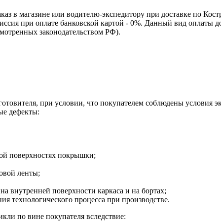
каз в магазине или водителю-экспедитору при доставке по Кос
омиссия при оплате банковской картой - 0%. Данный вид оплаты 
смотренных законодательством РФ).
зготовителя, при условии, что покупателем соблюдены условия э
ые дефекты:
ной поверхностях покрышки;
овой ленты;
на внутренней поверхности каркаса и на бортах;
я технологического процесса при производстве.
кли по вине покупателя вследствие: