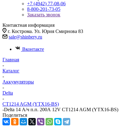
+7 (4942) 77-08-06
8-800-201-73-05
Заказать звонок
Контактная информация
г. Кострома. Ул. Юрия Смирнова 83
sale@shinbery.ru
Вконтакте
Главная
-
Каталог
-
Аккумуляторы
-
Delta
-
CT1214 AGM (YTX16-BS)
-
Delta 14 А/ч п.п. 200А 12V CT1214 AGM (YTX16-BS)
Поделиться