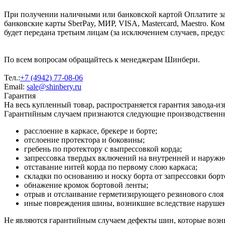
При получении наличными или банковской картой Оплатите за
банковские карты SberPay, МИР, VISA, Mastercard, Maestro. К
будет передана третьим лицам (за исключением случаев, преду
По всем вопросам обращайтесь к менеджерам Шинбери.
Тел.:
+7 (4942) 77-08-06
Email:
sale@shinbery.ru
Гарантия
На весь купленный товар, распространяется гарантия завода-и
Гарантийным случаем признаются следующие производственн
расслоение в каркасе, брекере и борте;
отслоение протектора и боковины;
гребень по протектору с выпрессовкой корда;
запрессовка твердых включений на внутренней и наруж
отставание нитей корда по первому слою каркаса;
складки по основанию и носку борта от запрессовки борт
обнажение кромок бортовой ленты;
отрыв и отслаивание герметизирующего резинового слоя 
иные повреждения шины, возникшие вследствие нарушени
Не являются гарантийным случаем дефекты шин, которые возни