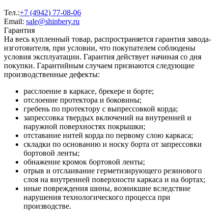
Тел.:
+7 (4942) 77-08-06
Email:
sale@shinbery.ru
Гарантия
На весь купленный товар, распространяется гарантия завода-
изготовителя, при условии, что покупателем соблюдены
условия эксплуатации. Гарантия действует начиная со дня
покупки. Гарантийным случаем признаются следующие
производственные дефекты:
расслоение в каркасе, брекере и борте;
отслоение протектора и боковины;
гребень по протектору с выпрессовкой корда;
запрессовка твердых включений на внутренней и
наружной поверхностях покрышки;
отставание нитей корда по первому слою каркаса;
складки по основанию и носку борта от запрессовки
бортовой ленты;
обнажение кромок бортовой ленты;
отрыв и отслаивание герметизирующего резинового
слоя на внутренней поверхности каркаса и на бортах;
иные повреждения шины, возникшие вследствие
нарушения технологического процесса при
производстве.