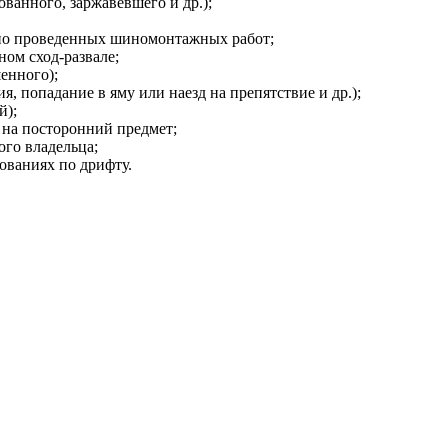
ванного, заржавевшего и др.);
но проведенных шиномонтажных работ;
ом сход-развале;
енного);
, попадание в яму или наезд на препятствие и др.);
й);
 на посторонний предмет;
ого владельца;
ованиях по дрифту.