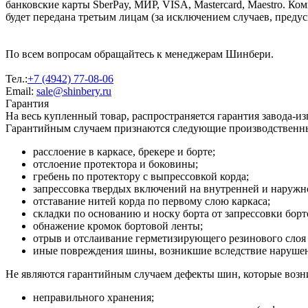
банковские карты SberPay, МИР, VISA, Mastercard, Maestro. К
будет передана третьим лицам (за исключением случаев, преду
По всем вопросам обращайтесь к менеджерам Шинбери.
Тел.:
+7 (4942) 77-08-06
Email:
sale@shinbery.ru
Гарантия
На весь купленный товар, распространяется гарантия завода-и
Гарантийным случаем признаются следующие производственн
расслоение в каркасе, брекере и борте;
отслоение протектора и боковины;
гребень по протектору с выпрессовкой корда;
запрессовка твердых включений на внутренней и наруж
отставание нитей корда по первому слою каркаса;
складки по основанию и носку борта от запрессовки борт
обнажение кромок бортовой ленты;
отрыв и отслаивание герметизирующего резинового слоя 
иные повреждения шины, возникшие вследствие нарушени
Не являются гарантийным случаем дефекты шин, которые возни
неправильного хранения;