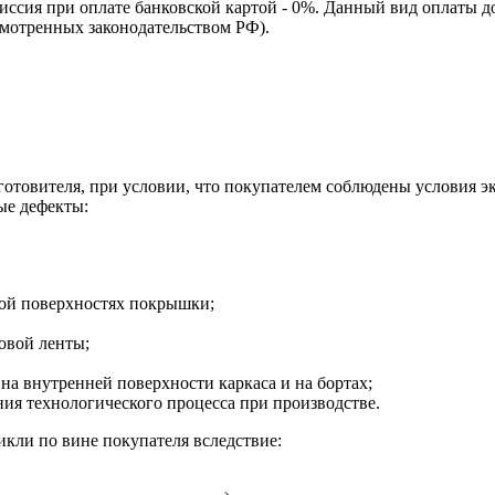
омиссия при оплате банковской картой - 0%. Данный вид оплаты 
смотренных законодательством РФ).
зготовителя, при условии, что покупателем соблюдены условия э
ые дефекты:
ной поверхностях покрышки;
овой ленты;
на внутренней поверхности каркаса и на бортах;
я технологического процесса при производстве.
кли по вине покупателя вследствие: