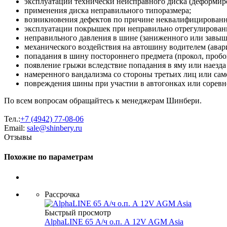
эксплуатации технически неисправного диска (деформиро
применения диска неправильного типоразмера;
возникновения дефектов по причине неквалифицирован
эксплуатации покрышек при неправильно отрегулированн
неправильного давления в шине (заниженного или завыш
механического воздействия на автошину водителем (авария
попадания в шину постороннего предмета (прокол, пробо
появление грыжи вследствие попадания в яму или наезда
намеренного вандализма со стороны третьих лиц или сам
повреждения шины при участии в автогонках или соревн
По всем вопросам обращайтесь к менеджерам Шинбери.
Тел.:
+7 (4942) 77-08-06
Email:
sale@shinbery.ru
Отзывы
Похожие по параметрам
Рассрочка
Быстрый просмотр
AlphaLINE 65 А/ч о.п. А 12V AGM Asia