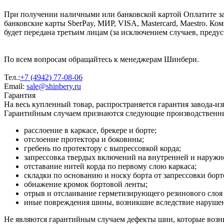
При получении наличными или банковской картой Оплатите за
банковские карты SberPay, МИР, VISA, Mastercard, Maestro. К
будет передана третьим лицам (за исключением случаев, преду
По всем вопросам обращайтесь к менеджерам Шинбери.
Тел.:
+7 (4942) 77-08-06
Email:
sale@shinbery.ru
Гарантия
На весь купленный товар, распространяется гарантия завода-и
Гарантийным случаем признаются следующие производственн
расслоение в каркасе, брекере и борте;
отслоение протектора и боковины;
гребень по протектору с выпрессовкой корда;
запрессовка твердых включений на внутренней и наруж
отставание нитей корда по первому слою каркаса;
складки по основанию и носку борта от запрессовки борт
обнажение кромок бортовой ленты;
отрыв и отслаивание герметизирующего резинового слоя 
иные повреждения шины, возникшие вследствие нарушени
Не являются гарантийным случаем дефекты шин, которые возни