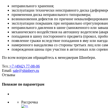
неправильного хранения;
эксплуатации технически неисправного диска (деформиро
применения диска неправильного типоразмера;
возникновения дефектов по причине неквалифицирован
эксплуатации покрышек при неправильно отрегулированн
неправильного давления в шине (заниженного или завыш
механического воздействия на автошину водителем (авария
попадания в шину постороннего предмета (прокол, пробо
появление грыжи вследствие попадания в яму или наезда
намеренного вандализма со стороны третьих лиц или сам
повреждения шины при участии в автогонках или соревн
По всем вопросам обращайтесь к менеджерам Шинбери.
Тел.:
+7 (4942) 77-08-06
Email:
sale@shinbery.ru
Отзывы
Похожие по параметрам
Рассрочка