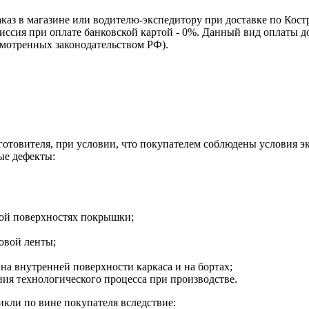
каз в магазине или водителю-экспедитору при доставке по Кос
омиссия при оплате банковской картой - 0%. Данный вид оплаты 
смотренных законодательством РФ).
зготовителя, при условии, что покупателем соблюдены условия э
ые дефекты:
ной поверхностях покрышки;
овой ленты;
на внутренней поверхности каркаса и на бортах;
я технологического процесса при производстве.
кли по вине покупателя вследствие: