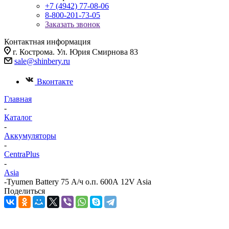
+7 (4942) 77-08-06
8-800-201-73-05
Заказать звонок
Контактная информация
г. Кострома. Ул. Юрия Смирнова 83
sale@shinbery.ru
Вконтакте
Главная
-
Каталог
-
Аккумуляторы
-
CentraPlus
-
Asia
-
Tyumen Battery 75 А/ч о.п. 600А 12V Asia
Поделиться