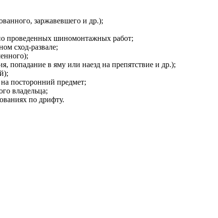
ванного, заржавевшего и др.);
но проведенных шиномонтажных работ;
ом сход-развале;
енного);
, попадание в яму или наезд на препятствие и др.);
й);
 на посторонний предмет;
ого владельца;
ованиях по дрифту.