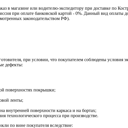
каз в магазине или водителю-экспедитору при доставке по Кос
омиссия при оплате банковской картой - 0%. Данный вид оплаты 
смотренных законодательством РФ).
зготовителя, при условии, что покупателем соблюдены условия э
ые дефекты:
ной поверхностях покрышки;
овой ленты;
на внутренней поверхности каркаса и на бортах;
я технологического процесса при производстве.
кли по вине покупателя вследствие: