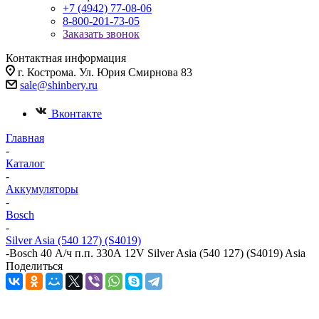
+7 (4942) 77-08-06
8-800-201-73-05
Заказать звонок
Контактная информация
г. Кострома. Ул. Юрия Смирнова 83
sale@shinbery.ru
Вконтакте
Главная
-
Каталог
-
Аккумуляторы
-
Bosch
-
Silver Asia (540 127) (S4019)
-
Bosch 40 А/ч п.п. 330А 12V Silver Asia (540 127) (S4019) Asia
Поделиться