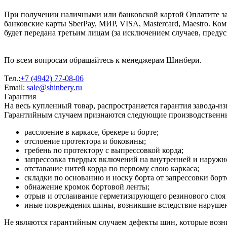
При получении наличными или банковской картой Оплатите за
банковские карты SberPay, МИР, VISA, Mastercard, Maestro. К
будет передана третьим лицам (за исключением случаев, преду
По всем вопросам обращайтесь к менеджерам Шинбери.
Тел.:
+7 (4942) 77-08-06
Email:
sale@shinbery.ru
Гарантия
На весь купленный товар, распространяется гарантия завода-и
Гарантийным случаем признаются следующие производственн
расслоение в каркасе, брекере и борте;
отслоение протектора и боковины;
гребень по протектору с выпрессовкой корда;
запрессовка твердых включений на внутренней и наруж
отставание нитей корда по первому слою каркаса;
складки по основанию и носку борта от запрессовки борт
обнажение кромок бортовой ленты;
отрыв и отслаивание герметизирующего резинового слоя 
иные повреждения шины, возникшие вследствие нарушени
Не являются гарантийным случаем дефекты шин, которые возни