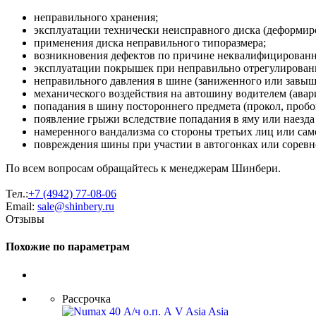
неправильного хранения;
эксплуатации технически неисправного диска (деформиро
применения диска неправильного типоразмера;
возникновения дефектов по причине неквалифицирован
эксплуатации покрышек при неправильно отрегулированн
неправильного давления в шине (заниженного или завыш
механического воздействия на автошину водителем (авария
попадания в шину постороннего предмета (прокол, пробо
появление грыжи вследствие попадания в яму или наезда
намеренного вандализма со стороны третьих лиц или сам
повреждения шины при участии в автогонках или соревн
По всем вопросам обращайтесь к менеджерам Шинбери.
Тел.:
+7 (4942) 77-08-06
Email:
sale@shinbery.ru
Отзывы
Похожие по параметрам
Рассрочка