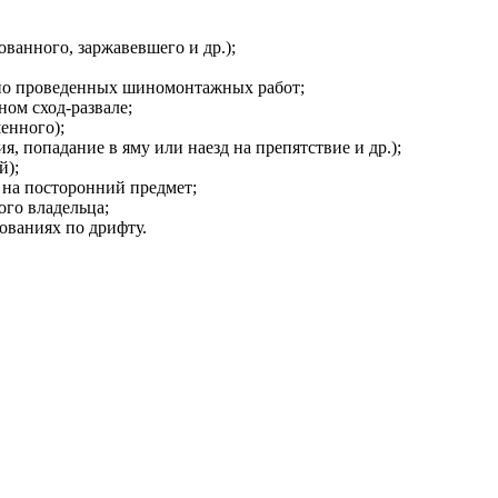
ванного, заржавевшего и др.);
но проведенных шиномонтажных работ;
ом сход-развале;
енного);
, попадание в яму или наезд на препятствие и др.);
й);
 на посторонний предмет;
ого владельца;
ованиях по дрифту.