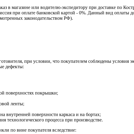
каз в магазине или водителю-экспедитору при доставке по Кос
омиссия при оплате банковской картой - 0%. Данный вид оплаты 
смотренных законодательством РФ).
зготовителя, при условии, что покупателем соблюдены условия э
ые дефекты:
ной поверхностях покрышки;
овой ленты;
на внутренней поверхности каркаса и на бортах;
я технологического процесса при производстве.
кли по вине покупателя вследствие: