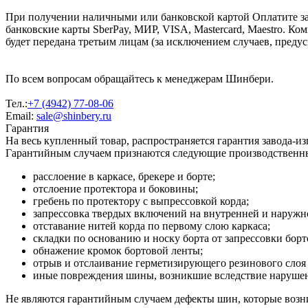
При получении наличными или банковской картой Оплатите за
банковские карты SberPay, МИР, VISA, Mastercard, Maestro. К
будет передана третьим лицам (за исключением случаев, преду
По всем вопросам обращайтесь к менеджерам Шинбери.
Тел.:
+7 (4942) 77-08-06
Email:
sale@shinbery.ru
Гарантия
На весь купленный товар, распространяется гарантия завода-и
Гарантийным случаем признаются следующие производственн
расслоение в каркасе, брекере и борте;
отслоение протектора и боковины;
гребень по протектору с выпрессовкой корда;
запрессовка твердых включений на внутренней и наруж
отставание нитей корда по первому слою каркаса;
складки по основанию и носку борта от запрессовки борт
обнажение кромок бортовой ленты;
отрыв и отслаивание герметизирующего резинового слоя 
иные повреждения шины, возникшие вследствие нарушени
Не являются гарантийным случаем дефекты шин, которые возни