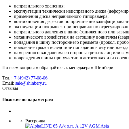
неправильного хранения;
эксплуатации технически неисправного диска (деформиро
применения диска неправильного типоразмера;
возникновения дефектов по причине неквалифицирован
эксплуатации покрышек при неправильно отрегулированн
неправильного давления в шине (заниженного или завыш
механического воздействия на автошину водителем (авария
попадания в шину постороннего предмета (прокол, пробо
появление грыжи вследствие попадания в яму или наезда
намеренного вандализма со стороны третьих лиц или сам
повреждения шины при участии в автогонках или соревн
По всем вопросам обращайтесь к менеджерам Шинбери.
Тел.:
+7 (4942) 77-08-06
Email:
sale@shinbery.ru
Отзывы
Похожие по параметрам
Рассрочка