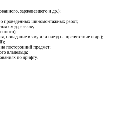
ванного, заржавевшего и др.);
но проведенных шиномонтажных работ;
ом сход-развале;
енного);
, попадание в яму или наезд на препятствие и др.);
й);
 на посторонний предмет;
ого владельца;
ованиях по дрифту.