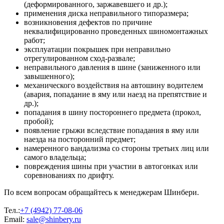
(деформированного, заржавевшего и др.);
применения диска неправильного типоразмера;
возникновения дефектов по причине
неквалифицированно проведенных шиномонтажных
работ;
эксплуатации покрышек при неправильно
отрегулированном сход-развале;
неправильного давления в шине (заниженного или
завышенного);
механического воздействия на автошину водителем
(авария, попадание в яму или наезд на препятствие и
др.);
попадания в шину постороннего предмета (прокол,
пробой);
появление грыжи вследствие попадания в яму или
наезда на посторонний предмет;
намеренного вандализма со стороны третьих лиц или
самого владельца;
повреждения шины при участии в автогонках или
соревнованиях по дрифту.
По всем вопросам обращайтесь к менеджерам Шинбери.
Тел.:
+7 (4942) 77-08-06
Email:
sale@shinbery.ru