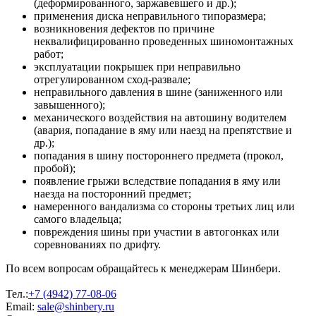
(деформированного, заржавевшего и др.);
применения диска неправильного типоразмера;
возникновения дефектов по причине
неквалифицированно проведенных шиномонтажных
работ;
эксплуатации покрышек при неправильно
отрегулированном сход-развале;
неправильного давления в шине (заниженного или
завышенного);
механического воздействия на автошину водителем
(авария, попадание в яму или наезд на препятствие и
др.);
попадания в шину постороннего предмета (прокол,
пробой);
появление грыжи вследствие попадания в яму или
наезда на посторонний предмет;
намеренного вандализма со стороны третьих лиц или
самого владельца;
повреждения шины при участии в автогонках или
соревнованиях по дрифту.
По всем вопросам обращайтесь к менеджерам Шинбери.
Тел.:
+7 (4942) 77-08-06
Email:
sale@shinbery.ru