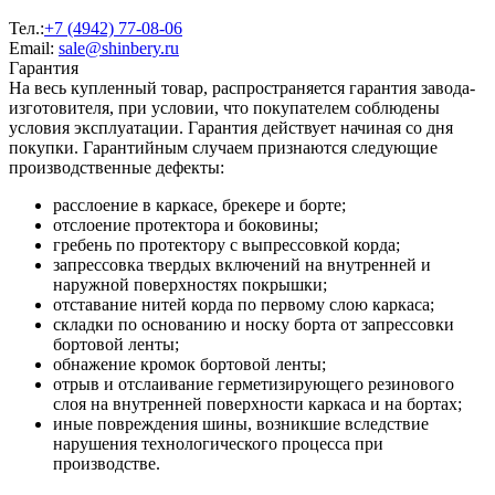
Тел.:
+7 (4942) 77-08-06
Email:
sale@shinbery.ru
Гарантия
На весь купленный товар, распространяется гарантия завода-
изготовителя, при условии, что покупателем соблюдены
условия эксплуатации. Гарантия действует начиная со дня
покупки. Гарантийным случаем признаются следующие
производственные дефекты:
расслоение в каркасе, брекере и борте;
отслоение протектора и боковины;
гребень по протектору с выпрессовкой корда;
запрессовка твердых включений на внутренней и
наружной поверхностях покрышки;
отставание нитей корда по первому слою каркаса;
складки по основанию и носку борта от запрессовки
бортовой ленты;
обнажение кромок бортовой ленты;
отрыв и отслаивание герметизирующего резинового
слоя на внутренней поверхности каркаса и на бортах;
иные повреждения шины, возникшие вследствие
нарушения технологического процесса при
производстве.