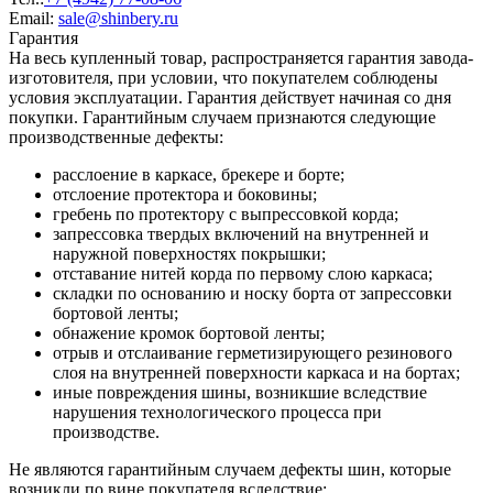
Email:
sale@shinbery.ru
Гарантия
На весь купленный товар, распространяется гарантия завода-
изготовителя, при условии, что покупателем соблюдены
условия эксплуатации. Гарантия действует начиная со дня
покупки. Гарантийным случаем признаются следующие
производственные дефекты:
расслоение в каркасе, брекере и борте;
отслоение протектора и боковины;
гребень по протектору с выпрессовкой корда;
запрессовка твердых включений на внутренней и
наружной поверхностях покрышки;
отставание нитей корда по первому слою каркаса;
складки по основанию и носку борта от запрессовки
бортовой ленты;
обнажение кромок бортовой ленты;
отрыв и отслаивание герметизирующего резинового
слоя на внутренней поверхности каркаса и на бортах;
иные повреждения шины, возникшие вследствие
нарушения технологического процесса при
производстве.
Не являются гарантийным случаем дефекты шин, которые
возникли по вине покупателя вследствие: