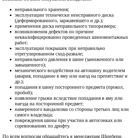
неправильного хранения;
эксплуатации технически неисправного диска
(деформированного, заржавевшего и др.);
применения диска неправильного типоразмера;
возникновения дефектов по причине
неквалифицированно проведенных шиномонтажных
работ;
эксплуатации покрышек при неправильно
отрегулированном сход-развале;
неправильного давления в шине (заниженного или
завышенного);
механического воздействия на автошину водителем
(авария, попадание в яму или наезд на препятствие и
др.);
попадания в шину постороннего предмета (прокол,
пробой);
появление грыжи вследствие попадания в яму или
наезда на посторонний предмет;
намеренного вандализма со стороны третьих лиц или
самого владельца;
повреждения шины при участии в автогонках или
соревнованиях по дрифту.
По всем вопросам обращайтесь к менеджерам Шинбери.